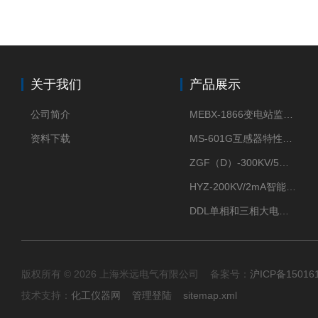
关于我们
产品展示
公司简介
MEBX-1866变电站监控信息一体化验收装置
资料下载
MS-601G互感器特性综合测试仪
ZGF（D）-300KV/5mA直流高压发生器
HYZ-200KV/2mA智能型直流高压发生器
DDL单相和三相大电流发生器及配套负载装置
版权所有 © 2026 上海米远电气有限公司 备案号：
沪ICP备15016
技术支持：
化工仪器网
管理登陆
sitemap.xml