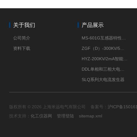
关于我们
产品展示
公司简介
MS-601G互感器特性综合测试仪
资料下载
ZGF（D）-300KV/5mA直流高压发生器
HYZ-200KV/2mA智能型直流高压发生器
DDL单相和三相大电流发生器及配套负载装置
SLQ系列大电流发生器
版权所有 © 2026 上海米远电气有限公司 备案号：
沪ICP备15016
技术支持：
化工仪器网
管理登陆
sitemap.xml