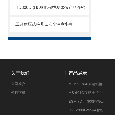
HD300D微机继电保护测试仪产品介绍
工频耐压试验几点安全注意事项
关于我们
产品展示
公司简介
MEBX-1866变电站监控信息一体化验收装置
资料下载
MS-601G互感器特性综合测试仪
ZGF（D）-300KV/5mA直流高压发生器
HYZ-200KV/2mA智能型直流高压发生器