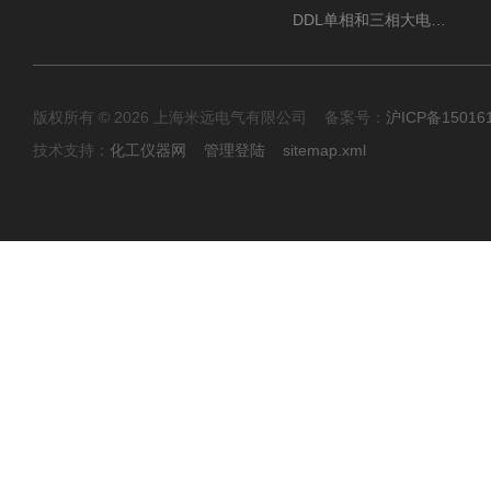
DDL单相和三相大电流发生器及配套负载装置
版权所有 © 2026 上海米远电气有限公司 备案号：
沪ICP备15016
技术支持：
化工仪器网
管理登陆
sitemap.xml