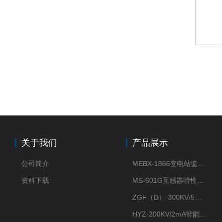
关于我们
产品展示
公司简介
MEBX-1866变电站监控信息一体化验收装置
资料下载
MS-601G互感器特性综合测试仪
ZGF（D）-300KV/5mA直流高压发生器
HYZ-200KV/2mA智能型直流高压发生器