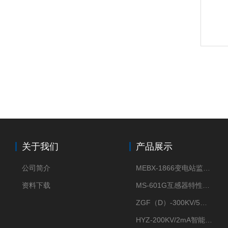
关于我们
产品展示
公司简介
MEBX-1866变电站监控信息一体化验收装置
资料下载
MS-601G互感器特性综合测试仪
ZGF（D）-300KV/5mA直流高压发生器
HYZ-200KV/2mA智能型直流高压发生器