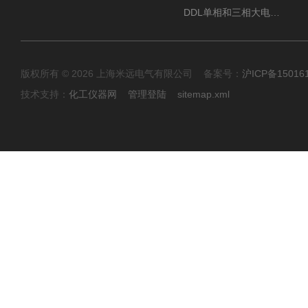
DDL单相和三相大电流发生器及配套负载装置
版权所有 © 2026 上海米远电气有限公司 备案号：
沪ICP备15016
技术支持：
化工仪器网
管理登陆
sitemap.xml