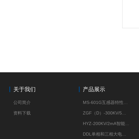
关于我们
产品展示
公司简介
MS-601G互感器特性综合测试仪
资料下载
ZGF（D）-300KV/5mA直流高压发生器
HYZ-200KV/2mA智能型直流高压发生器
DDL单相和三相大电流发生器及配套负载装置