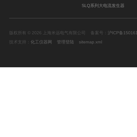
SLQ系列大电流发生器
版权所有 © 2026 上海米远电气有限公司 备案号：
沪ICP备15016
技术支持：
化工仪器网
管理登陆
sitemap.xml