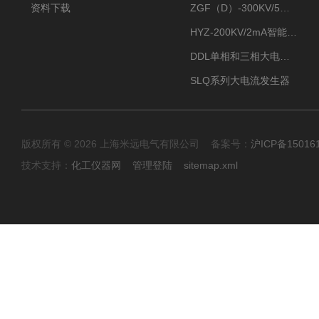
资料下载
ZGF（D）-300KV/5mA直流高压发生器
HYZ-200KV/2mA智能型直流高压发生器
DDL单相和三相大电流发生器及配套负载装置
SLQ系列大电流发生器
版权所有 © 2026 上海米远电气有限公司 备案号：
沪ICP备15016
技术支持：
化工仪器网
管理登陆
sitemap.xml