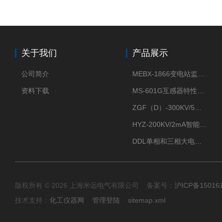
关于我们
产品展示
公司简介
MEBX-1866变电站监控信息一体化验收装置
资料下载
MS-601G互感器特性综合测试仪
ZGF（D）-300KV/5mA直流高压发生器
HYZ-200KV/2mA智能型直流高压发生器
DDL单相和三相大电流发生器及配套负载装置
版权所有 © 2026 上海米远电气有限公司 备案号：
沪ICP备15016
技术支持：
化工仪器网
管理登陆
sitemap.xml