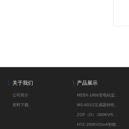
关于我们
产品展示
公司简介
MEBX-1866变电站监控信息一体化验收装置
资料下载
MS-601G互感器特性综合测试仪
ZGF（D）-300KV/5mA直流高压发生器
HYZ-200KV/2mA智能型直流高压发生器