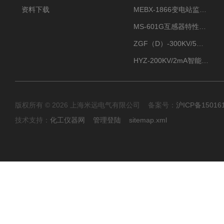
资料下载
MEBX-1866变电站监控信息一体化验收装置
MS-601G互感器特性综合测试仪
ZGF（D）-300KV/5mA直流高压发生器
HYZ-200KV/2mA智能型直流高压发生器
版权所有 © 2026 上海米远电气有限公司 备案号：
沪ICP备15016
技术支持：
化工仪器网
管理登陆
sitemap.xml