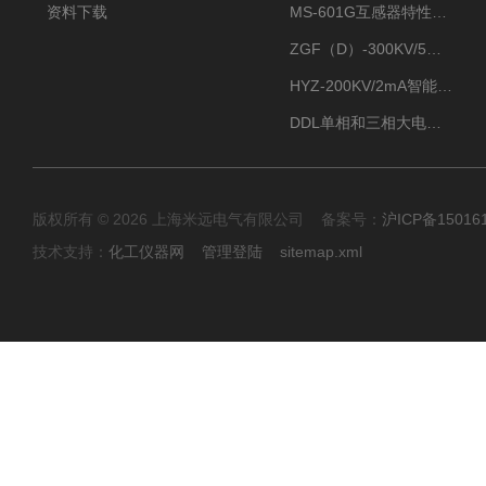
资料下载
MS-601G互感器特性综合测试仪
ZGF（D）-300KV/5mA直流高压发生器
HYZ-200KV/2mA智能型直流高压发生器
DDL单相和三相大电流发生器及配套负载装置
版权所有 © 2026 上海米远电气有限公司 备案号：
沪ICP备15016
技术支持：
化工仪器网
管理登陆
sitemap.xml