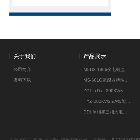
关于我们
产品展示
公司简介
MEBX-1866变电站监控信息一体化验收装置
资料下载
MS-601G互感器特性综合测试仪
ZGF（D）-300KV/5mA直流高压发生器
HYZ-200KV/2mA智能型直流高压发生器
DDL单相和三相大电流发生器及配套负载装置
版权所有 © 2026 上海米远电气有限公司 备案号：
沪ICP备15016