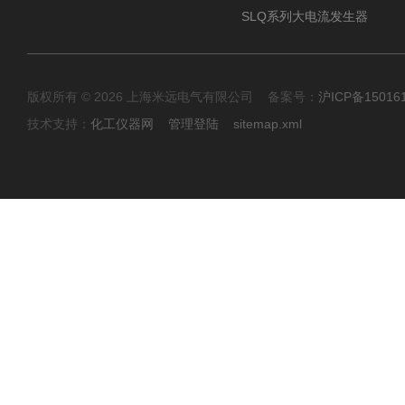
SLQ系列大电流发生器
版权所有 © 2026 上海米远电气有限公司 备案号：
沪ICP备15016
技术支持：
化工仪器网
管理登陆
sitemap.xml