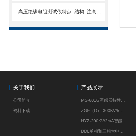
高压绝缘电阻测试仪特点_结构_注意事项
关于我们
产品展示
公司简介
MS-601G互感器特性综合测试仪
资料下载
ZGF（D）-300KV/5mA直流高压发生器
HYZ-200KV/2mA智能型直流高压发生器
DDL单相和三相大电流发生器及配套负载装置