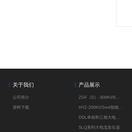
关于我们
产品展示
公司简介
ZGF（D）-300KV/5mA直流高压发生器
资料下载
HYZ-200KV/2mA智能型直流高压发生器
DDL单相和三相大电流发生器及配套负载装置
SLQ系列大电流发生器