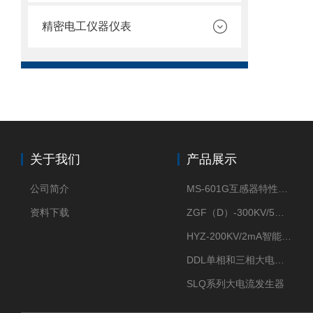
精密电工仪器仪表
关于我们
产品展示
公司简介
MS-601G互感器特性综合测试仪
资料下载
ZGF（D）-300KV/5mA直流高压发生器
HYZ-200KV/2mA智能型直流高压发生器
DDL单相和三相大电流发生器及配套负载装置
SLQ系列大电流发生器