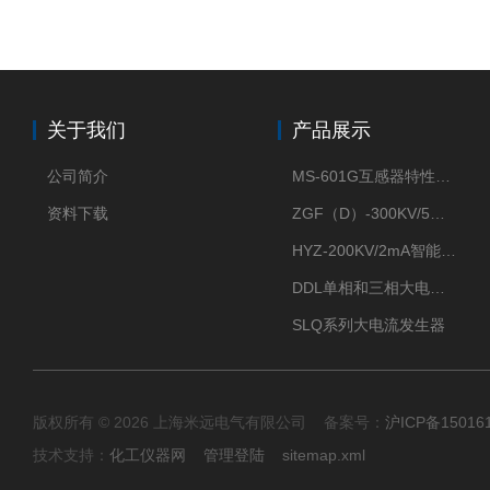
关于我们
产品展示
公司简介
MS-601G互感器特性综合测试仪
资料下载
ZGF（D）-300KV/5mA直流高压发生器
HYZ-200KV/2mA智能型直流高压发生器
DDL单相和三相大电流发生器及配套负载装置
SLQ系列大电流发生器
版权所有 © 2026 上海米远电气有限公司 备案号：
沪ICP备15016
技术支持：
化工仪器网
管理登陆
sitemap.xml