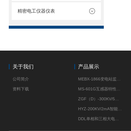
精密电工仪器仪表
关于我们
产品展示
公司简介
MEBX-1866变电站监控信息一体化验收装置
资料下载
MS-601G互感器特性综合测试仪
ZGF（D）-300KV/5mA直流高压发生器
HYZ-200KV/2mA智能型直流高压发生器
DDL单相和三相大电流发生器及配套负载装置