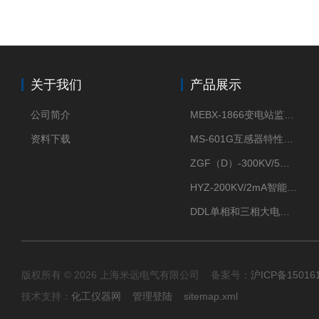
关于我们
产品展示
公司简介
MEBX-1866变电站监控信息一体化验收装置
资料下载
MS-601G互感器特性综合测试仪
ZGF（D）-300KV/5mA直流高压发生器
HYZ-200KV/2mA智能型直流高压发生器
DDL单相和三相大电流发生器及配套负载装置
版权所有 © 2026 上海米远电气有限公司 备案号：
沪ICP备15016
技术支持：
化工仪器网
管理登陆
sitemap.xml