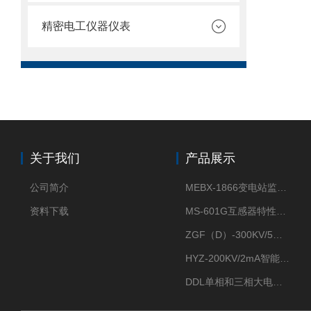
精密电工仪器仪表
关于我们
产品展示
公司简介
MEBX-1866变电站监控信息一体化验收装置
资料下载
MS-601G互感器特性综合测试仪
ZGF（D）-300KV/5mA直流高压发生器
HYZ-200KV/2mA智能型直流高压发生器
DDL单相和三相大电流发生器及配套负载装置