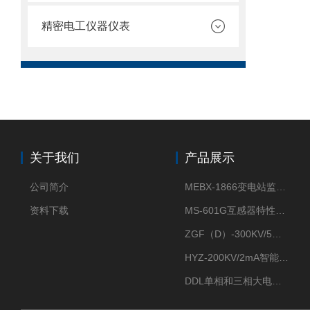
精密电工仪器仪表
关于我们
产品展示
公司简介
MEBX-1866变电站监控信息一体化验收装置
资料下载
MS-601G互感器特性综合测试仪
ZGF（D）-300KV/5mA直流高压发生器
HYZ-200KV/2mA智能型直流高压发生器
DDL单相和三相大电流发生器及配套负载装置