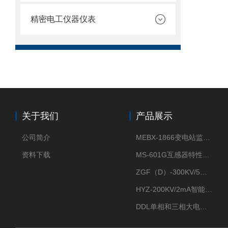
精密电工仪器仪表
关于我们
产品展示
公司简介
MEBX-1866变电站监控信息一体化验收装置
资料下载
MS-601G互感器特性综合测试仪
ZGF（D）-300KV/5mA直流高压发生器
HYZ-200KV/2mA智能型直流高压发生器
DDL单相和三相大电流发生器及配套负载装置