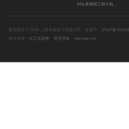
DDL单相和三相大电流发生器及配套负载装置
版权所有 © 2026 上海米远电气有限公司 备案号：
沪ICP备15016
技术支持：
化工仪器网
管理登陆
sitemap.xml