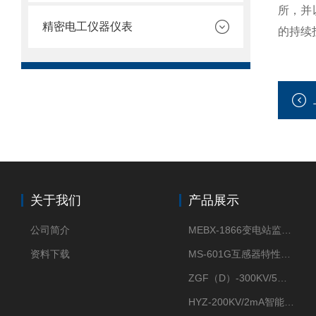
所，并
精密电工仪器仪表
的持续
关于我们
产品展示
公司简介
MEBX-1866变电站监控信息一体化验收装置
资料下载
MS-601G互感器特性综合测试仪
ZGF（D）-300KV/5mA直流高压发生器
HYZ-200KV/2mA智能型直流高压发生器