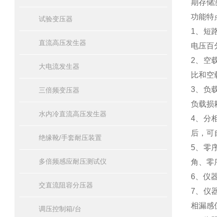
期存储
功能特
试验变压器
1、短
直流高压发生器
电压百
2、空
大电流发生器
比和空
3、负
三倍频变压器
负载损
水内冷直流高压发生器
4、分
后，可
绝缘靴/手套耐压装置
5、零
多倍频感应耐压测试仪
角、零
6、仪
交直流阻容分压器
7、仪
相漏感
调压控制箱/台