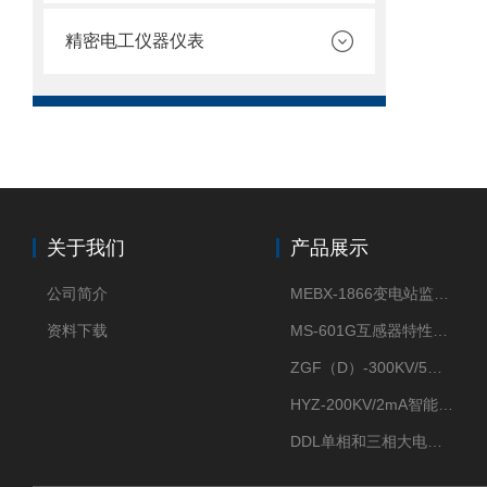
精密电工仪器仪表
关于我们
产品展示
公司简介
MEBX-1866变电站监控信息一体化验收装置
资料下载
MS-601G互感器特性综合测试仪
ZGF（D）-300KV/5mA直流高压发生器
HYZ-200KV/2mA智能型直流高压发生器
DDL单相和三相大电流发生器及配套负载装置