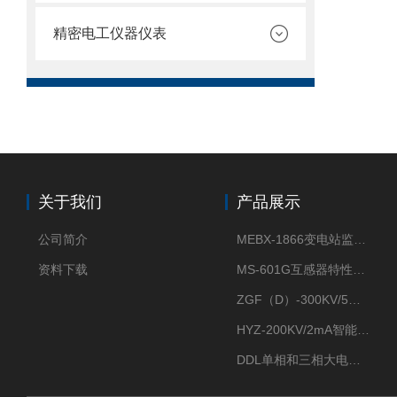
精密电工仪器仪表
关于我们
产品展示
公司简介
MEBX-1866变电站监控信息一体化验收装置
资料下载
MS-601G互感器特性综合测试仪
ZGF（D）-300KV/5mA直流高压发生器
HYZ-200KV/2mA智能型直流高压发生器
DDL单相和三相大电流发生器及配套负载装置