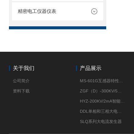
精密电工仪器仪表
关于我们
产品展示
公司简介
MS-601G互感器特性综合测试仪
资料下载
ZGF（D）-300KV/5mA直流高压发生器
HYZ-200KV/2mA智能型直流高压发生器
DDL单相和三相大电流发生器及配套负载装置
SLQ系列大电流发生器