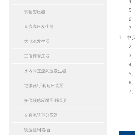
4、测
5、功
试验变压器
6、*
直流高压发生器
7、利
1、中
大电流发生器
2、
3、在
三倍频变压器
4、测
水内冷直流高压发生器
5、功
6、*
绝缘靴/手套耐压装置
7、利
多倍频感应耐压测试仪
交直流阻容分压器
调压控制箱/台