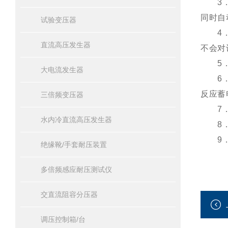
3．自
同时自
试验变压器
4．掉
直流高压发生器
不会对
5．数
大电流发生器
6．数
反应蓄
三倍频变压器
7．修
水内冷直流高压发生器
8．数
9．功
绝缘靴/手套耐压装置
多倍频感应耐压测试仪
交直流阻容分压器
调压控制箱/台