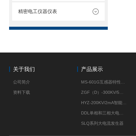
精密电工仪器仪表
关于我们
产品展示
公司简介
MS-601G互感器特性综合测试仪
资料下载
ZGF（D）-300KV/5mA直流高压发生器
HYZ-200KV/2mA智能型直流高压发生器
DDL单相和三相大电流发生器及配套负载装置
SLQ系列大电流发生器