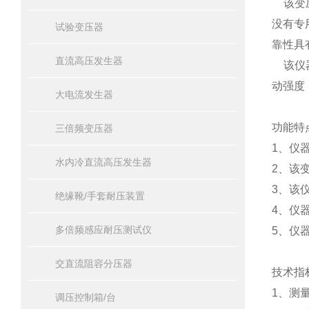
该变压
没有专
试验变压器
靠性具
直流高压发生器
该仪器
动强度
大电流发生器
功能特
三倍频变压器
1、仪
水内冷直流高压发生器
2、该
3、该
绝缘靴/手套耐压装置
4、仪
多倍频感应耐压测试仪
5、仪
交直流阻容分压器
技术指
1、测量
调压控制箱/台