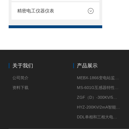
精密电工仪器仪表
关于我们
产品展示
公司简介
MEBX-1866变电站监控信息一体化验收装置
资料下载
MS-601G互感器特性综合测试仪
ZGF（D）-300KV/5mA直流高压发生器
HYZ-200KV/2mA智能型直流高压发生器
DDL单相和三相大电流发生器及配套负载装置