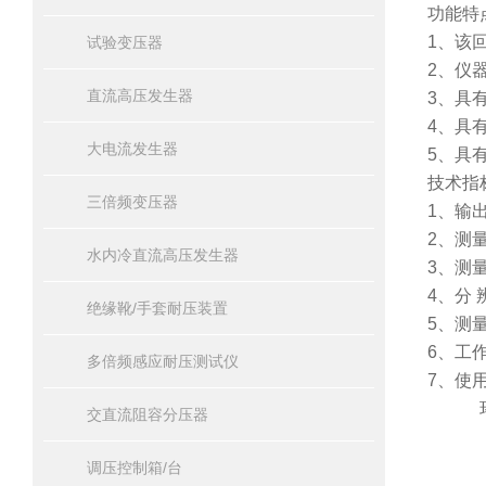
功能特
1、该
试验变压器
2、仪
直流高压发生器
3、具
4、具
大电流发生器
5、具
技术指
三倍频变压器
1、输出
2、测
水内冷直流高压发生器
3、测量
4、分 辨
绝缘靴/手套耐压装置
5、测量
6、工作
多倍频感应耐压测试仪
7、使
环境湿
交直流阻容分压器
调压控制箱/台