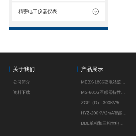
精密电工仪器仪表
关于我们
产品展示
公司简介
MEBX-1866变电站监控信息一体化验收装置
资料下载
MS-601G互感器特性综合测试仪
ZGF（D）-300KV/5mA直流高压发生器
HYZ-200KV/2mA智能型直流高压发生器
DDL单相和三相大电流发生器及配套负载装置