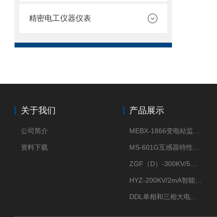
精密电工仪器仪表
关于我们
产品展示
公司简介
MEBX-1866变电站监控信息一体化验收装置
资料下载
MS-601G互感器特性综合测试仪
ZGF（D）-300KV/5mA直流高压发生器
HYZ-200KV/2mA智能型直流高压发生器
DDL单相和三相大电流发生器及配套负载装置