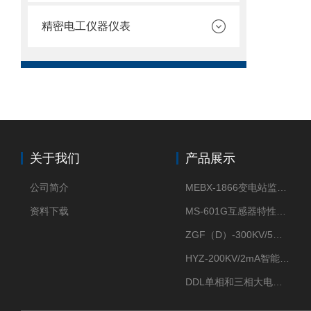
精密电工仪器仪表
关于我们
产品展示
公司简介
MEBX-1866变电站监控信息一体化验收装置
资料下载
MS-601G互感器特性综合测试仪
ZGF（D）-300KV/5mA直流高压发生器
HYZ-200KV/2mA智能型直流高压发生器
DDL单相和三相大电流发生器及配套负载装置