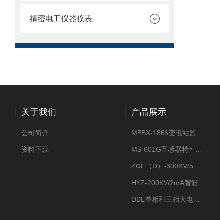
精密电工仪器仪表
关于我们
产品展示
公司简介
MEBX-1866变电站监控信息一体化验收装置
资料下载
MS-601G互感器特性综合测试仪
ZGF（D）-300KV/5mA直流高压发生器
HYZ-200KV/2mA智能型直流高压发生器
DDL单相和三相大电流发生器及配套负载装置