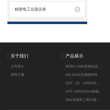
精密电工仪器仪表
关于我们
产品展示
公司简介
MEBX-1866变电站监控信息一体化验收装置
资料下载
MS-601G互感器特性综合测试仪
ZGF（D）-300KV/5mA直流高压发生器
HYZ-200KV/2mA智能型直流高压发生器
DDL单相和三相大电流发生器及配套负载装置