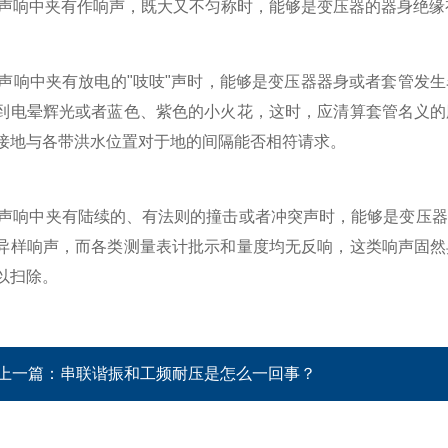
声响中夹有作响声，既大又不匀称时，能够是变压器的器身绝缘
声响中夹有放电的"吱吱"声时，能够是变压器器身或者套管发
到电晕辉光或者蓝色、紫色的小火花，这时，应清算套管名义的
接地与各带洪水位置对于地的间隔能否相符请求。
声响中夹有陆续的、有法则的撞击或者冲突声时，能够是变压器
异样响声，而各类测量表计批示和量度均无反响，这类响声固然
以扫除。
上一篇：
串联谐振和工频耐压是怎么一回事？