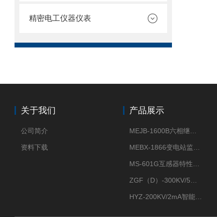
精密电工仪器仪表
关于我们
产品展示
公司简介
MEJB-1600B六相继电保护测试仪
资料下载
MEBX-1866变电站监控信息一体化验收装置
MS-601G互感器特性综合测试仪
ZGF（D）-300KV/5mA直流高压发生器
HYZ-200KV/2mA智能型直流高压发生器