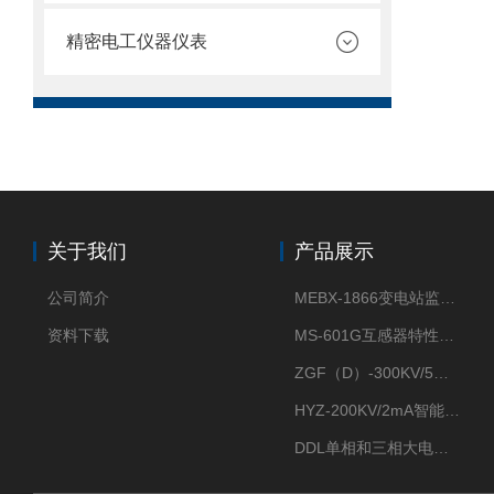
精密电工仪器仪表
关于我们
产品展示
公司简介
MEBX-1866变电站监控信息一体化验收装置
资料下载
MS-601G互感器特性综合测试仪
ZGF（D）-300KV/5mA直流高压发生器
HYZ-200KV/2mA智能型直流高压发生器
DDL单相和三相大电流发生器及配套负载装置