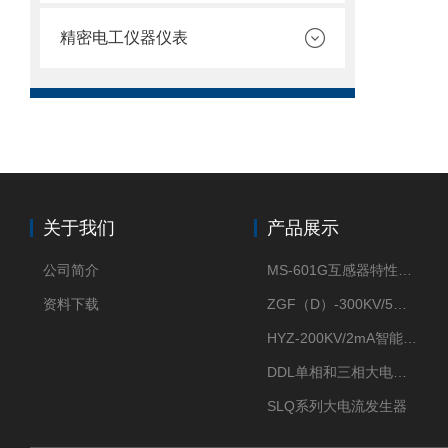
精密电工仪器仪表
关于我们
产品展示
公司简介
MS-601G互感器特性综合测试仪
资料下载
ZGF（D）-300KV/5mA直流高压发生器
HYZ-200KV/2mA智能型直流高压发生器
DDL单相和三相大电流发生器及配套负载装置
SLQ系列大电流发生器