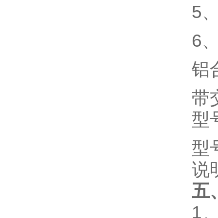
5
、
6
铝
带
型
型
说
五
1