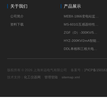
关于我们
产品展示
公司简介
MEBX-1866变电站监控信息一体化验收装置
资料下载
MS-601G互感器特性综合测试仪
ZGF（D）-300KV/5mA直流高压发生器
HYZ-200KV/2mA智能型直流高压发生器
DDL单相和三相大电流发生器及配套负载装置
版权所有 © 2026 上海米远电气有限公司 备案号：
沪ICP备15016
技术支持：
化工仪器网
管理登陆
sitemap.xml