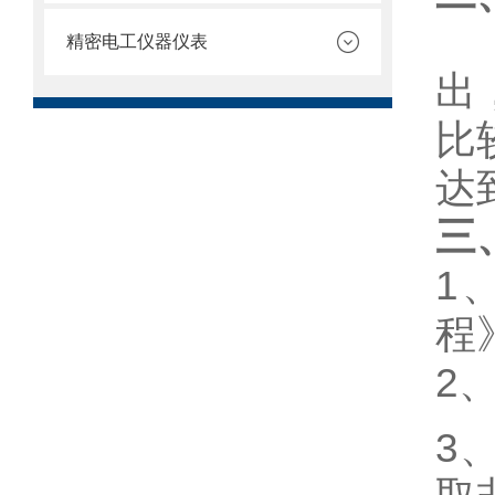
精密电工仪器仪表
出
比
达
三
1
程
2
3