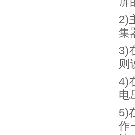
屏
2)
集
3)
则
4)
电
5)
作