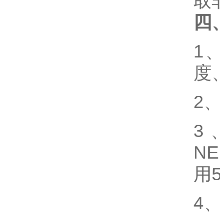
取
四
1
度
2
、
3
N
用
4
、