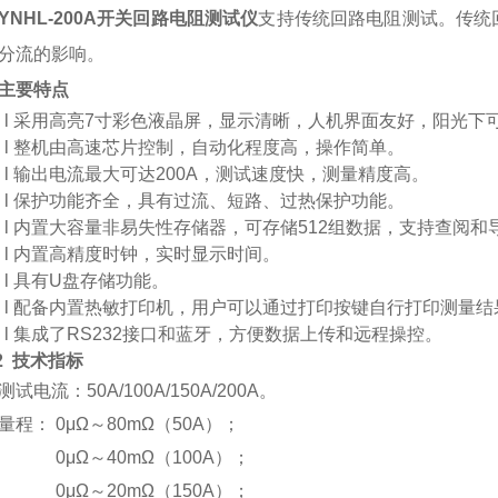
YNHL-200A开关回路电阻测试仪
支持传统回路电阻测试。传统
分流的影响。
主要特点
l
采用高亮7寸彩色液晶屏，显示清晰，人机界面友好，阳光下
l
整机由高速芯片控制，自动化程度高，操作简单。
l
输出电流最大可达200A，测试速度快，测量精度高。
l
保护功能齐全，具有过流、短路、过热保护功能。
l
内置大容量非易失性存储器，可存储512组数据
，支持查阅和
l
内置高精度时钟，实时显示时间。
l
具有U盘存储功能。
l
配备内置热敏打印机，用户可以通过打印按键自行打印测量结
l
集成了RS232接口和蓝牙，方便数据上传和远程操控。
2
技术指标
测试电流：50A/
100A/150A/200A。
量程：
0μΩ
～8
0mΩ（50A）；
0μΩ
～4
0mΩ（100A）；
0μΩ～20mΩ（150A）；