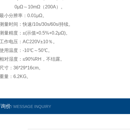
0μΩ～10mΩ（200A）。
最小分辨率：0.01μΩ。
测量时间：快速/10s/30s/60s/持续。
测量精度：±(示值×0.5%+0.2μΩ)。
工作电压：AC220V
±10％。
使用温度：-10℃
～50℃。
相对湿度：≤90%RH，不结露。
尺寸：36*29*16cm。
重量：6.2KG。
言询价
/ MESSAGE INQUIRY