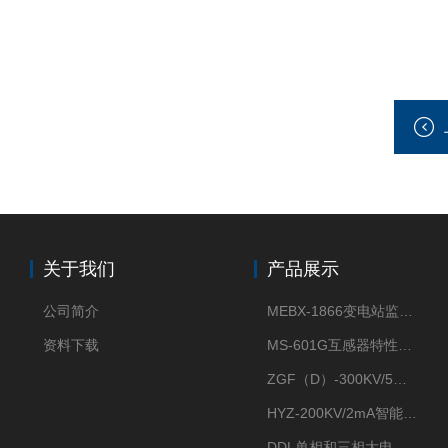
关于我们
产品展示
公司简介
MEBX-1866变电站监控信息一体化验收装置
资料下载
MS-601G互感器特性综合测试仪
ZGF（D）-300KV/5mA直流高压发生器
HYZ-200KV/2mA智能型直流高压发生器
DDL单相和三相大电流发生器及配套负载装置