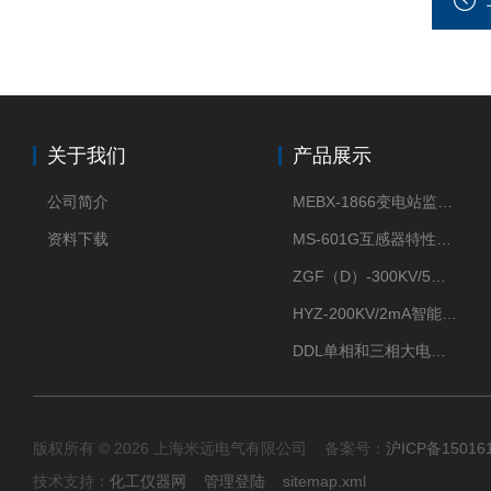
关于我们
产品展示
公司简介
MEBX-1866变电站监控信息一体化验收装置
资料下载
MS-601G互感器特性综合测试仪
ZGF（D）-300KV/5mA直流高压发生器
HYZ-200KV/2mA智能型直流高压发生器
DDL单相和三相大电流发生器及配套负载装置
版权所有 © 2026 上海米远电气有限公司 备案号：
沪ICP备15016
技术支持：
化工仪器网
管理登陆
sitemap.xml