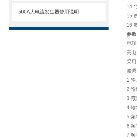
14
·
500A大电流发生器使用说明
15
·
16
·
参数
串联
高电
采用
波调
1
·
2
·
3
·
4
·
5
·
6
·
7
·