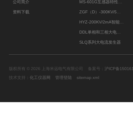
公司简介
MS-601G互感器特性综合测试仪
资料下载
ZGF（D）-300KV/5mA直流高压发生器
HYZ-200KV/2mA智能型直流高压发生器
DDL单相和三相大电流发生器及配套负载装置
SLQ系列大电流发生器
版权所有 © 2026 上海米远电气有限公司 备案号：
沪ICP备15016
技术支持：
化工仪器网
管理登陆
sitemap.xml