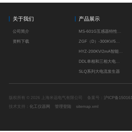
关于我们
产品展示
公司简介
MS-601G互感器特性综合测试仪
资料下载
ZGF（D）-300KV/5mA直流高压发生器
HYZ-200KV/2mA智能型直流高压发生器
DDL单相和三相大电流发生器及配套负载装置
SLQ系列大电流发生器
版权所有 © 2026 上海米远电气有限公司 备案号：
沪ICP备15016
技术支持：
化工仪器网
管理登陆
sitemap.xml