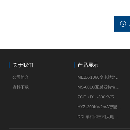
关于我们
产品展示
公司简介
MEBX-1866变电站监控信息一体化验收装置
资料下载
MS-601G互感器特性综合测试仪
ZGF（D）-300KV/5mA直流高压发生器
HYZ-200KV/2mA智能型直流高压发生器
DDL单相和三相大电流发生器及配套负载装置