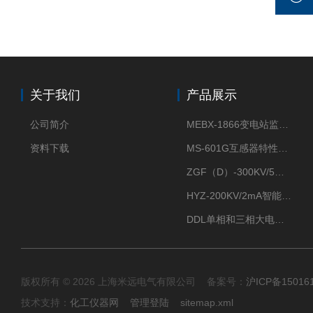
关于我们
产品展示
公司简介
MEBX-1866变电站监控信息一体化验收装置
资料下载
MS-601G互感器特性综合测试仪
ZGF（D）-300KV/5mA直流高压发生器
HYZ-200KV/2mA智能型直流高压发生器
DDL单相和三相大电流发生器及配套负载装置
版权所有 © 2026 上海米远电气有限公司 备案号：
沪ICP备15016
技术支持：
化工仪器网
管理登陆
sitemap.xml