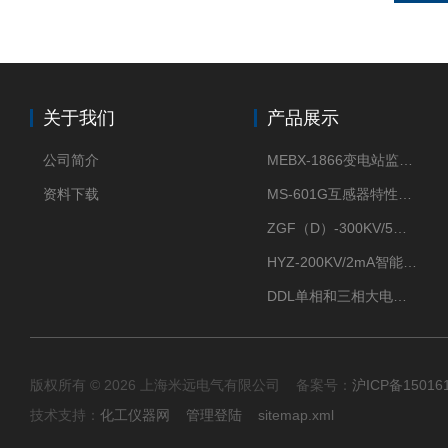
关于我们
产品展示
公司简介
MEBX-1866变电站监控信息一体化验收装置
资料下载
MS-601G互感器特性综合测试仪
ZGF（D）-300KV/5mA直流高压发生器
HYZ-200KV/2mA智能型直流高压发生器
DDL单相和三相大电流发生器及配套负载装置
版权所有 © 2026 上海米远电气有限公司 备案号：
沪ICP备15016
技术支持：
化工仪器网
管理登陆
sitemap.xml