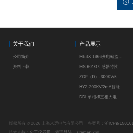
关于我们
产品展示
公司简介
MEBX-1866变电站监控信息一体化验收装置
资料下载
MS-601G互感器特性综合测试仪
ZGF（D）-300KV/5mA直流高压发生器
HYZ-200KV/2mA智能型直流高压发生器
DDL单相和三相大电流发生器及配套负载装置
版权所有 © 2026 上海米远电气有限公司 备案号：
沪ICP备15016
技术支持：
化工仪器网
管理登陆
sitemap.xml