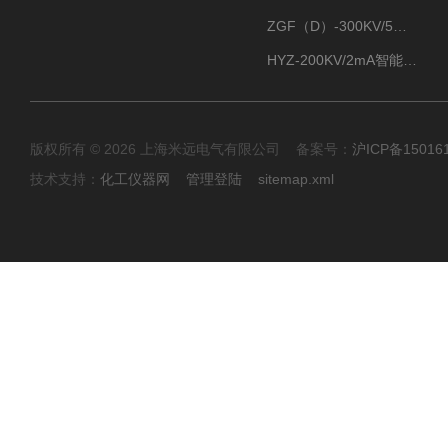
ZGF（D）-300KV/5mA直流高压发生器
HYZ-200KV/2mA智能型直流高压发生器
版权所有 © 2026 上海米远电气有限公司 备案号：
沪ICP备15016
技术支持：
化工仪器网
管理登陆
sitemap.xml