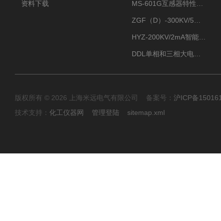
资料下载
MS-601G互感器特性综合测试仪
ZGF（D）-300KV/5mA直流高压发生器
HYZ-200KV/2mA智能型直流高压发生器
DDL单相和三相大电流发生器及配套负载装置
版权所有 © 2026 上海米远电气有限公司 备案号：
沪ICP备15016
技术支持：
化工仪器网
管理登陆
sitemap.xml