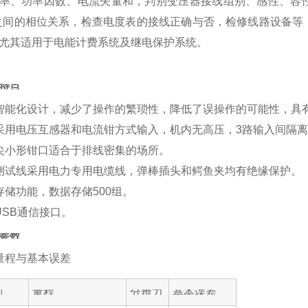
率、功率因数、电流矢量和，判别变压器接线组别、感性、容
之间的相位关系，检查电度表的接线正确与否，检修线路设备等
尤其适用于电能计费系统及继电保护系统。
特点
智能化设计，减少了操作的繁琐性，降低了误操作的可能性，具
采用电压互感器和电流钳方式输入，机内无高压，3路输入间隔
尖小形钳口适合于排线密集的场所。
测试线采用电力专用电缆线，弹棒插头和鳄鱼夹均有绝缘保护。
存储功能，数据存储500组。
USB通信接口。
参数
量程与基本误差
别
量程
分辨力
基本误差