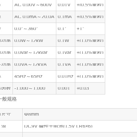
压
AC 0.00V～600V
0.01V
±(0.5%量程)
流
AC 0.0mA～20.0A
0.1mA
±(0.5%量程)
位
0.0°～360°
0.1°
±1°
功功率
0.0W～12kW
0.1W
±(1.0%量程)
功功率
0.0var～12kvar
0.1var
±(1.0%量程)
在功率
0.0VA～12kVA
0.1VA
±(1.0%量程)
率
45Hz～65Hz
0.01Hz
±(1.0%量程)
率因数
-1.000～1.000
0.001
±0.03
一般规格
口尺寸
Φ8mm
 源
DC9V 碱性干电池(1.5V LR6×6)