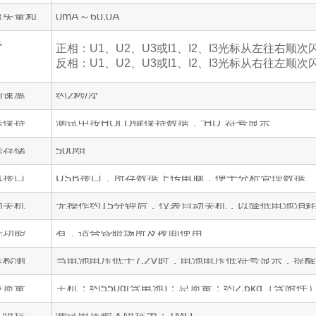
流矢量和
0mA～60.0A
序
正相：U1、U2、U3或I1、I2、I3光标从左往右顺次
反相：U1、U2、U3或I1、I2、I3光标从右往左顺次
测速率
约2秒/次
据保持
测试中按HOLD键保持数据，“HD"符号显示
据存储
500组
讯接口
USB接口，所存数据上传电脑，便于分析管理数据
动关机
无操作约15分钟后，仪表自动关机，以降低电池消
光功能
有，适合昏暗场所及夜间使用
压检测
当电池电压低于7.2V时，电池电压低符号显示，提
表质量
主机：约550g(含电池)；总质量：约2.6kg（含附件
入阻抗
测试电压输入阻抗为：1MΩ