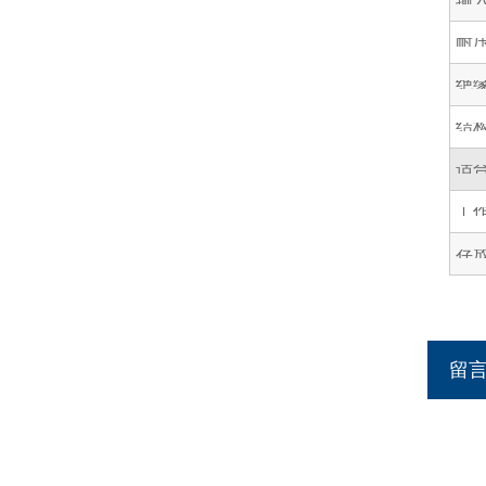
耐
绝
结
适
工
存
留