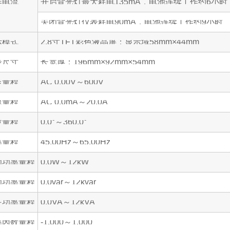
作电流
开启背光灯最大耗电135mA，电池连续工作约6小时
关闭背光灯仪表耗电90mA，电池连续工作约9小时
示模式
2.8寸TFT彩色液晶屏；显示域58mm×44mm
表尺寸
长宽厚：196mm×92mm×54mm
压量程
AC 0.00V～600V
流量程
AC 0.0mA～20.0A
位量程
0.0°～360.0°
率量程
45.00Hz～65.00Hz
功功率量程
0.0W～12kW
功功率量程
0.0var～12kvar
在功率量程
0.0VA～12kVA
率因数量程
-1.000～1.000