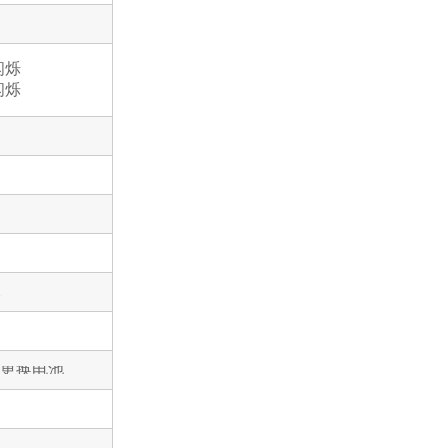
闪烁
闪烁
耗
醒更换电池
）