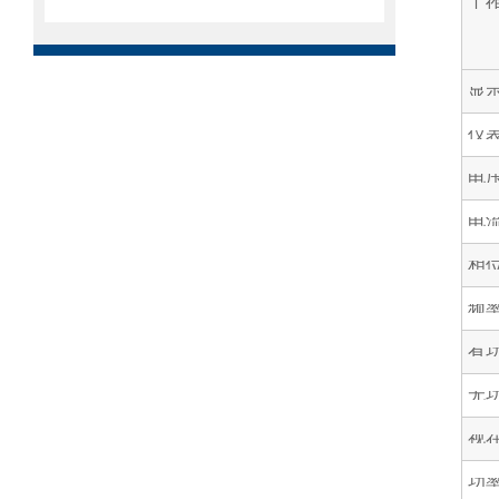
工
显
仪
电
电
相
频
有
无
视
功