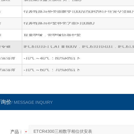
压
仪表线路与外壳间耐受1000V/50Hz的正弦波交流电
缘
仪表线路与护套外壳之间≥100MΩ
构
双重绝缘，带绝缘防振护套
合安规
IEC61010-1 CAT Ⅲ 600V，IEC61010-031，IE
作温湿度
-10℃～40℃；80%Rh以下
放温湿度
-10℃～60℃；70%Rh以下
言询价
/ MESSAGE INQUIRY
产品：