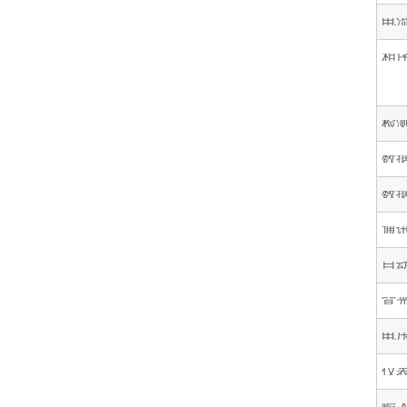
电
相
检
数
数
通
自
背
电
仪
输